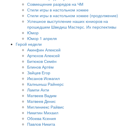
Совмещение разрядов на ЧМ
Стили игры в настольном хоккее
Стили игры в настольном хоккее (продолжение)
Успешное выступление наших юниоров на
прошедшем Шведиш Мастерс. Их перспективы
Юмор
Юмор 1 апреля
Герой недели
Акинфин Алексей
Артюхов Алексей
Битюков Семён
Блинов Артём
Зайцев Егор
Иксанов Исмагил
Калныньш Райнерс
Лампи Ахти
Матвеев Вадим
Матвеев Денис
Миглиниекс Райвис
Никитин Михаил
Обоева Ксения
Павлов Никита