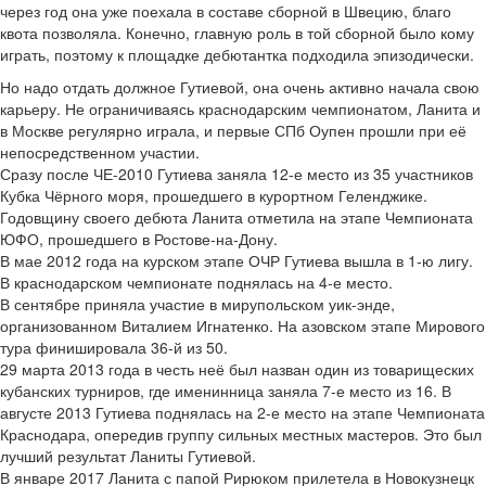
через год она уже поехала в составе сборной в Швецию, благо
квота позволяла. Конечно, главную роль в той сборной было кому
играть, поэтому к площадке дебютантка подходила эпизодически.
Но надо отдать должное Гутиевой, она очень активно начала свою
карьеру. Не ограничиваясь краснодарским чемпионатом, Ланита и
в Москве регулярно играла, и первые СПб Оупен прошли при её
непосредственном участии.
Сразу после ЧЕ-2010 Гутиева заняла 12-е место из 35 участников
Кубка Чёрного моря, прошедшего в курортном Геленджике.
Годовщину своего дебюта Ланита отметила на этапе Чемпионата
ЮФО, прошедшего в Ростове-на-Дону.
В мае 2012 года на курском этапе ОЧР Гутиева вышла в 1-ю лигу.
В краснодарском чемпионате поднялась на 4-е место.
В сентябре приняла участие в мирупольском уик-энде,
организованном Виталием Игнатенко. На азовском этапе Мирового
тура финишировала 36-й из 50.
29 марта 2013 года в честь неё был назван один из товарищеских
кубанских турниров, где именинница заняла 7-е место из 16. В
августе 2013 Гутиева поднялась на 2-е место на этапе Чемпионата
Краснодара, опередив группу сильных местных мастеров. Это был
лучший результат Ланиты Гутиевой.
В январе 2017 Ланита с папой Рирюком прилетела в Новокузнецк