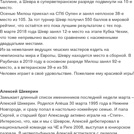
Таллине, а Шевра в суперветеранском разряде подвинули на 10-е
место.
Осенью Милош приехал на СПб Оупен и занял неплохое 38-е
место из 105. За тот турнир Шевр получил 550 баллов в мировой
рейтинг, что остаётся его пока лучшим результатом с тех пор.
В марте 2018 года Шевр занял 12-е место на этапе Кубка Чехии,
что тоже непривычно высоко по сравнению с насиженными
двадцатыми местами.
Из-за нежелания ведущих чешских мастеров ездить на
чемпионаты мира и Европы, Шевру находится место в сборной. В
Раубичах в 2019 году в основном разряде Милош занял 92-е
место, а в ветеранском 39-е из 59.
Человек играет в своё удовольствие. Пожелаем ему красивой игры!
Алексей Шикерин
Замыкает длинный список именинников последней недели марта –
Алексей Шикерин. Родился Алёша 30 марта 1995 года в Нижнем
Новгороде, и сразу попал в настольно-хоккейную семью. И папа
Сергей, и старший брат Александр активно играли на «Стиге».
Интересно, что, как и мы с Шевром, Алексей дебютировал в
национальной команде на ЧЕ в Риге 2008, выступая в юниорском
разряде. В четвертьфинале Алексей встретился с лидером