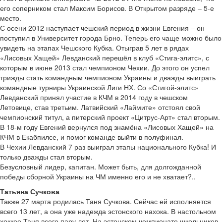
его соперником стал Максим Борисов. В Открытом разряде – 5-е
место.
С осени 2012 наступает чешский период в жизни Евгения – он
поступил в Университет города Брно. Теперь его чаще можно было
увидеть на этапах Чешского Кубка. Отыграв 5 лет в рядах
«Лисовых Хащей» Левданский перешёл в клуб «Стига-элитс», с
которым в июне 2013 стал чемпионом Чехии. До этого он успел
трижды стать командным чемпионом Украины и дважды выиграть
командные турниры Украинской Лиги НХ. Со «Стигой-элитс»
Левданский принял участие в КЧМ в 2014 году в чешском
Летовице, став третьим. Латвийский «Лаймите» отстоял свой
чемпионский титул, а питерский проект «Цитрус-Арт» стал вторым.
В 18-м году Евгений вернулся под знамёна «Лисовых Хащей» на
КЧМ в Екабпилсе, и помог команде выйти в полуфинал.
В Чехии Левданский 7 раз выиграл этапы национального Кубка! И
только дважды стал вторым.
Безусловный лидер, капитан. Может быть, для долгожданной
победы сборной Украины на ЧМ именно его и не хватает?..
Татьяна Сучкова
Также 27 марта родилась Таня Сучкова. Сейчас ей исполняется
всего 13 лет, а она уже надежда эстонского нахока. В настольном
хоккее Таня всего пару лет. На эстонском чемпионате школьников