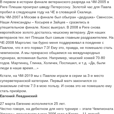
В первом в истории финале ветеранского разряда на ЧМ-2005 в
Риге Плешак проиграл шведу Петерссону. Золотой час для Павла
пробил в следующем году на ЧЕ в словацкой Скалице.
На ЧМ-2007 в Москве в финале был обыгран «дедушка» Свенссон.
Наши Александры – Косырев и Зайцев – сразились в
утешительном финале. Кокос выиграл. В 2008 в Риге снова
европейское золото досталось чешскому ветерану. Для наших
ветеранов тех лет Плешак был самым главным раздражителем. На
ЧЕ-2008 Марголис так бурно меня поддерживал в поединке с
Павлом, что я его порвал 7:3! Ему это, правда, не помешало стать
чемпионом. А мы прекрасно общаемся на международных
турнирах, вспоминая былое. Например, чешский хоккей 70-80
годов. Мартинец, Глинка, Холичек, Поспишил, и т.д. «Да, были
люди в наше время…»
Кстати, на ЧМ-2019 мы с Павлом играли в серии за 3-е место
суперветеранской категории. Первый матч закончился со
знакомым счётом 7:3 в мою пользу. И снова это не помешало ему
стать призёром.
Евгений Левданский
27 марта Евгению исполняется 25 лет.
Честно говоря, на дебютном для него турнире – этапе Чемпионата
Украины, прошедшем в мае 2006 года в Киеве – 11-летний