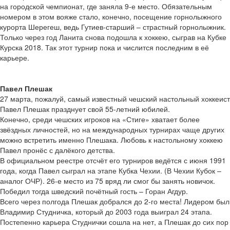
на городской чемпионат, где заняла 9-е место. Обязательным
номером в этом вояже стало, конечно, посещение горнолыжного
курорта Шерегеш, ведь Гутиев-старший – страстный горнолыжник.
Только через год Ланита снова подошла к хоккею, сыграв на Кубке
Курска 2018. Так этот турнир пока и числится последним в её
карьере.
Павел Плешак
27 марта, пожалуй, самый известный чешский настольный хоккеист
Павел Плешак празднует свой 55-летний юбилей.
Конечно, среди чешских игроков на «Стиге» хватает более
звёздных личностей, но на международных турнирах чаще других
можно встретить именно Плешака. Любовь к настольному хоккею
Павел пронёс с далёкого детства.
В официальном реестре отсчёт его турниров ведётся с июня 1991
года, когда Павел сыграл на этапе Кубка Чехии. (В Чехии Кубок –
аналог ОЧР). 26-е место из 75 вряд ли смог бы занять новичок.
Победил тогда шведский почётный гость – Горан Агдур.
Всего через полгода Плешак добрался до 2-го места! Лидером был
Владимир Студничка, который до 2003 года выиграл 24 этапа.
Постепенно карьера Студнички сошла на нет, а Плешак до сих пор