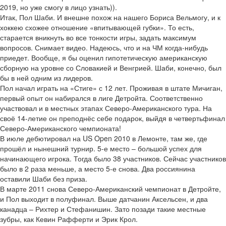
2019, но уже смогу в лицо узнать)).
Итак, Пол Шаби. И внешне похож на нашего Бориса Вельмогу, и к
хоккею схожее отношение «впитывающей губки». То есть,
старается вникнуть во все тонкости игры, задать максимум
вопросов. Снимает видео. Надеюсь, что и на ЧМ когда-нибудь
приедет. Вообще, я бы оценил гипотетическую американскую
сборную на уровне со Словакией и Венгрией. Шаби, конечно, был
бы в ней одним из лидеров.
Пол начал играть на «Стиге» с 12 лет. Проживая в штате Мичиган,
первый опыт он набирался в лиге Детройта. Соответственно
участвовал и в местных этапах Северо-Американского тура. На
своё 14-летие он преподнёс себе подарок, выйдя в четвертьфинал
Северо-Американского чемпионата!
В июле дебютировал на US Open 2010 в Лемонте, там же, где
прошёл и нынешний турнир. 5-е место – большой успех для
начинающего игрока. Тогда было 38 участников. Сейчас участников
было в 2 раза меньше, а место 5-е снова. Два россиянина
оставили Шаби без приза.
В марте 2011 снова Северо-Американский чемпионат в Детройте,
и Пол выходит в полуфинал. Выше датчанин Аксельсен, и два
канадца – Рихтер и Стефанишин. Зато позади такие местные
зубры, как Кевин Рафферти и Эрик Крол.