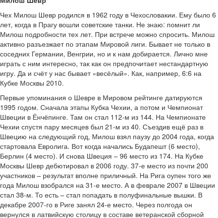
Милош Шевр
Чех Милош Шевр родился в 1962 году в Чехословакии. Ему было 6
лет, когда в Прагу вошли советские танки. Не знаю: помнит ли
Милош подробности тех лет. При встрече можно спросить. Милош
активно разъезжает по этапам Мировой лиги. Бывает не только в
соседних Германии, Венгрии, но и к нам добирается. Лично мне
играть с ним интересно, так как он предпочитает нестандартную
игру. Да и счёт у нас бывает «весёлый». Как, например, 6:6 на
Кубке Москвы 2010.
Первые упоминания о Шевре в Мировом рейтинге датируются
1995 годом. Сначала этапы Кубка Чехии, а потом и Чемпионат
Швеции в Ёнчёпинге. Там он стал 112-м из 144. На Чемпионате
Чехии спустя пару месяцев был 21-м из 40. Съездив ещё раз в
Швецию на следующий год, Милош взял паузу до 2004 года, когда
стартовала Евролига. Вот когда начались Будапешт (6 место),
Берлин (4 место). И снова Швеция – 96 место из 174. На Кубке
Москвы Шевр дебютировал в 2006 году. 37-е место из почти 200
участников – результат вполне приличный. На Рига оупен того же
года Милош взобрался на 31-е место. А в феврале 2007 в Швеции
стал 38-м. То есть – стал попадать в полуфинальные вышки. В
декабре 2007-го в Риге занял 24-е место. Через полгода он
вернулся в латвийскую столицу в составе ветеранской сборной