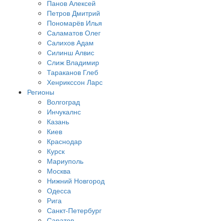
Панов Алексей
Петров Дмитрий
Пономарёв Илья
Саламатов Олег
Салихов Адам
Силинш Алвис
Слиж Владимир
Тараканов Глеб
Хенрикссон Ларс
Регионы
Волгоград
Инчукалнс
Казань
Киев
Краснодар
Курск
Мариуполь
Москва
Нижний Новгород
Одесса
Рига
Санкт-Петербург
Саратов