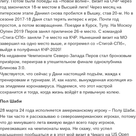
лигу. Потом были победы на «Новой волне». Визит на ОЧР через
год закончился 18-м местом в Высшей лиге! Через месяц на
питерском этапе Даниил снова пробился в Вышку, став 20-м. Но в
сезоне 2017-18 Даня стал терять интерес к игре. Почти год
простоя, а потом возвращение. Поездки в Курск, Тулу. На Москоу
Оупен 2019 Перов занял приличное 26-е место. С командой
«Стига-СПб» заняли 7-е место на КЧР. Нынешний визит на МО
завершил на одно место выше, и прогремел со «Стигой-СПб»,
выйдя в полуфинал КЧР-2020!
На недавнем Чемпионате Северо-Запада Перов стал бронзовым
призёром, переиграв в утешительном финале одноклубника
Блинова 3:0.
Чувствуется, что сейчас у Дани настоящий подъём, жажда к
тренировкам и турнирам. И, как назло, вынужденная изоляция из-
за эпидемии коронавируса. Надеемся, что этот настрой
сохранится и тогда, когда жизнь войдёт в привычную колею.
Пол Шаби
28 марта 24 года исполняется американскому игроку – Полу Шаби.
Не так часто я рассказываю о североамериканских игроках, потому
что до минувшего лета вживую видел всего пару игроков,
приезжавших на чемпионаты мира. Не скажу, что успел
насыщенно пообщаться и в этот мой визит в Чикаго на US Open