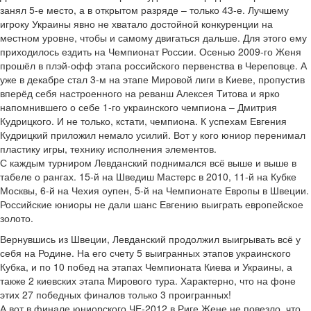
занял 5-е место, а в открытом разряде – только 43-е. Лучшему
игроку Украины явно не хватало достойной конкуренции на
местном уровне, чтобы и самому двигаться дальше. Для этого ему
приходилось ездить на Чемпионат России. Осенью 2009-го Женя
прошёл в плэй-офф этапа российского первенства в Череповце. А
уже в декабре стал 3-м на этапе Мировой лиги в Киеве, пропустив
вперёд себя настроенного на реванш Алексея Титова и ярко
напомнившего о себе 1-го украинского чемпиона – Дмитрия
Кудрицкого. И не только, кстати, чемпиона. К успехам Евгения
Кудрицкий приложил немало усилий. Вот у кого юниор перенимал
пластику игры, технику исполнения элементов.
С каждым турниром Левданский поднимался всё выше и выше в
табеле о рангах. 15-й на Шведиш Мастерс в 2010, 11-й на Кубке
Москвы, 6-й на Чехия оупен, 5-й на Чемпионате Европы в Швеции.
Российские юниоры не дали шанс Евгению выиграть европейское
золото.
Вернувшись из Швеции, Левданский продолжил выигрывать всё у
себя на Родине. На его счету 5 выигранных этапов украинского
Кубка, и по 10 побед на этапах Чемпионата Киева и Украины, а
также 2 киевских этапа Мирового тура. Характерно, что на фоне
этих 27 победных финалов только 3 проигранных!
А вот в финале юниорского ЧЕ-2012 в Риге Жене не повезло, что