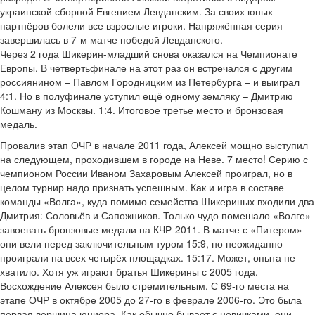
украинской сборной Евгением Левданским. За своих юных
партнёров болели все взрослые игроки. Напряжённая серия
завершилась в 7-м матче победой Левданского.
Через 2 года Шикерин-младший снова оказался на Чемпионате
Европы. В четвертьфинале на этот раз он встречался с другим
россиянином – Павлом Городницким из Петербурга – и выиграл
4:1. Но в полуфинале уступил ещё одному земляку – Дмитрию
Кошману из Москвы. 1:4. Итоговое третье место и бронзовая
медаль.
Провалив этап ОЧР в начале 2011 года, Алексей мощно выступил
на следующем, проходившем в городе на Неве. 7 место! Серию с
чемпионом России Иваном Захаровым Алексей проиграл, но в
целом турнир надо признать успешным. Как и игра в составе
команды «Волга», куда помимо семейства Шикериных входили два
Дмитрия: Соловьёв и Сапожников. Только чудо помешало «Волге»
завоевать бронзовые медали на КЧР-2011. В матче с «Питером»
они вели перед заключительным туром 15:9, но неожиданно
проиграли на всех четырёх площадках. 15:17. Может, опыта не
хватило. Хотя уж играют братья Шикерины с 2005 года.
Восхождение Алексея было стремительным. С 69-го места на
этапе ОЧР в октябре 2005 до 27-го в феврале 2006-го. Это была
первая вершина юниора. Как обычно бывает с новичками, они