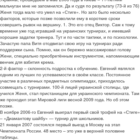
мальчуган мне не запомнился. Да и судя по результату (73-й из 76)
Женя тогда мало что умел на «Стиге». Но зато было несколько
факторов, которые позже позволили ему в короткие сроки
совершить рывок на вершину. 1. Это его отец Виктор. Сам к тому
времени уже год игравший на украинских турнирах, и имевший
хорошие задатки тренера. Тут и по части тактики, и по психологии.
Зачастую папа Витя отодвигал свою игру на турнирах ради
поддержки сына. Помню, как он бережно массажировал голову
Жени, специально приобретённым инструментом, напоминающим
венчик для взбития крема.
2-й фактор – склонность подростка к обучению. Евгений являлся
одним из лучших по успеваемости в своём классе. Постоянное
участие в различных предметных олимпиадах, приходилось
совмещать с турнирами. 100-й лицей украинской столицы, где
учился Женя, стал пристанищем для украинского чемпионата. Там
же проходил этап Мировой лиги весной 2009 года. Но об этом
позже.
В ноябре 2006-го Евгений выиграл первый свой трофей на «Стиге»
– «Диамантову шайбу» — турнир для школьников.
21 января 2007 состоялся первый выезд в Москву на этап
Чемпионата России. 48 место – это уже в верхней половине
таблицы.