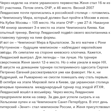
Через неделю на этапе украинского первенства Женя стал 16-м из
51 участника. Потом опять ОЧР, и 46 место. Весной 2007
Левданские почти прописались в российской столице – готовились
к Чемпионату Мира, который должен был пройти в Москве в июне.
На Кубке Москвы – 105 место. На этапе ОЧР – уже 27-й. Накануне
ЧМ юниор занимает 3-е место на этапе Чемпионата Киева. Как
опытный тренер, Виктор Левданский подвёл своего воспитанника к
главному турниру на пике формы.
И вот он – Чемпионат Мира в Крылатском. За его матчем с Рони
Нуттуненом – будущим чемпионом – наблюдают европейские
звёзды. Их симпатии на стороне киевского хлопчика. Кажется,
Левданский выиграл. Для легенды – так лучше. На турнире
сверстников Женя занял 12-е место. Но о нём узнали в мире НХ.
В августе на домашнем турнире гостеприимного одессита Сергея
Петренко Евгений рассматривался уже как фаворит. Ни я, ни
Кудрицкий, ни Рымаренко не смогли помешать ему стать первым.
В октябре на этапе Мировой лиги в Киеве, где украинская столица
впервые принимала международный турнир под эгидой ИТХФ,
Левданский вошёл в восьмёрку. Через месяц Левданские
предприняли вояж на север. За два дня успели сыграть и на
Хельсинки оупен и на Чемпионате Санкт-Петербурга. В этот день
питерский «Зенит» стал чемпионом России, и Женя присутствовал