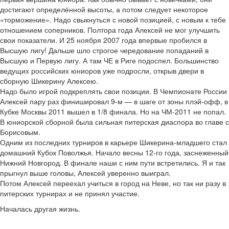
достигают определённой высоты, а потом следует некоторое
«торможение». Надо свыкнуться с новой позицией, с новым к тебе
отношением соперников. Полтора года Алексей не мог улучшить
свои показатели. И 25 ноября 2007 года впервые пробился в
Высшую лигу! Дальше шло строгое чередование попаданий в
Высшую и Первую лигу. А там ЧЕ в Риге подоспел. Большинство
ведущих российских юниоров уже подросли, открыв двери в
сборную Шикерину Алексею.
Надо было игрой подкреплять свои позиции. В Чемпионате России
Алексей пару раз финишировал 9-м — в шаге от зоны плэй-офф, в
Кубке Москвы 2011 вышел в 1/8 финала. Но на ЧМ-2011 не попал.
В юниорской сборной была сильная питерская диаспора во главе с
Борисовым.
Одним из последних турниров в карьере Шикерина-младшего стал
домашний Кубок Поволжья. Начало весны 12-го года, заснеженный
Нижний Новгород. В финале наши с ним пути встретились. Я и так
прыгнул выше головы, Алексей уверенно выиграл.
Потом Алексей переехал учиться в город на Неве, но так ни разу в
питерских турнирах и не принял участие.
Началась другая жизнь.