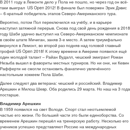
В 2011 году в Лемонте дело у Пола не пошло, но через год он всё-
таки выиграл US Open 2012! В финале был повержен Эрик Дэвис
– 6-кратный победитель этапов Северо-Американского тура.
Вероятно, потом Пол переключился на учёбу, и в карьере
наступил затяжной перерыв. Снова под свой день рождения в 2018
году Шаби удачно выступил на Северо-Американском чемпионате
в своём штате Мичиган, заняв 3-е место. А затем триумфально
вернулся в Лемонт, во второй раз подняв над головой главный
трофей US Open 2018! К этому времени в Америке появился ещё
один молодой талант – Райан Вудалл, чешский эмигрант Роман
Незыба вышел в фавориты местных турниров. Но ни они, ни Кевин
Рафферти не смогли остановить фанатично увлечённого
настольным хоккеем Пола Шаби.
Далее следуют два ветерана: чешский и российский. Владимир
Арешкин и Милош Шевр. Оба родились 29 марта. Но наш на 3 года
постарше.
Владимир Арешкин
В 1959 появился на свет Володя. Спорт стал неотъемлемой
частью его жизни. По большей части это были единоборства. Со
временем Арешкин перешёл на тренерскую работу. Несколько его
учеников успешно представляют Россию на международных