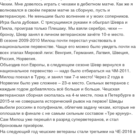
Чехии. Мне довелось играть с чехами в дебютном матче. Как же я
волновался в своём первом матче за сборную, пусть и
ветеранскую. Не меньшим было волнение и у моих соперников.
Игра была дубовая. С трясущимися руками я обыграл Шевра и
Пикла, проиграв только Плешаку. Мы взяли серебро, чехи —
бронзу, Шевр занял в личном ветеранском зачёте 10-е место.
В сезоне 2009-2010 Милош почти перестал участвовать в
национальном первенстве. Чаще его можно было увидеть почти на
всех этапах Мировой лиги: Венгрия, Германия, Латвия, Швеция,
Россия, Норвегия.
Объездив пол Европы, в следующем сезоне Шевр вернулся в
национальное первенство — надо было отбираться на ЧМ-2011.
Милош поехал в Турку, и занял там 7-е место! Через 2 года в
Норвегии было уже сложнее – 23-е место. Сильных ветеранов с
каждым годом добавлялось всё больше и больше. Чешская
ветеранская сборная окопалась на 4-м месте, пока в Петербурге в
2015-м не совершила исторический рывок на первое! Шведы
выбили россиян в полуфинале, облегчив задачу чехам, которые не
оплошали в финале с не самым сильным составом «Тре крунур».
Сам Милош уже перешёл в разряд суперветеранов, и стал
бронзовым призёром.
На следующий год чешские ветераны стали третьими на ЧЕ-2016 в