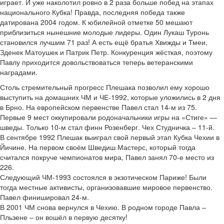
играет. И уже наколотил ровно в 2 раза больше побед на этапах
национального Кубка! Правда, последняя победа также
датирована 2004 годом. К юбилейной отметке 50 мешают
приблизиться нынешние молодые лидеры. Один Лукаш Туронь
становился лучшим 71 раз! А есть ещё братья Хвижды и Тмеи,
Зденек Матоушек и Патрик Петр. Конкуренция жёсткая, поэтому
Павлу приходится довольствоваться теперь ветеранскими
наградами.
Столь стремительный прогресс Плешака позволил ему хорошо
выступить на домашних ЧМ и ЧЕ-1992, которые уложились в 2 дня
в Брно. На европейском первенстве Павел стал 14-м из 75.
Первые 9 мест оккупировали родоначальники игры на «Стиге» —
шведы. Только 10-м стал финн Розенберг. Чех Студничка – 11-й.
В сентябре 1992 Плешак выиграл свой первый этап Кубка Чехии в
Йичине. На первом своём Шведиш Мастерс, который тогда
считался покруче чемпионатов мира, Павел занял 70-е место из
226.
Следующий ЧМ-1993 состоялся в экзотическом Париже! Были
тогда местные активисты, организовавшие мировое первенство.
Павел финишировал 24-м.
В 2001 ЧМ снова вернулся в Чехию. В родном городе Павла –
Пльзене – он вошёл в первую десятку!