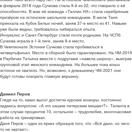
в феврале 2018 года Сучкова стала 9-й из 22, что говорило о её
способностях. В мае её команда «Таллин НХ» стала серебряным
призёром на эстонском школьном команднике. В июле Таня
приехала на Кубок Белых ночей, заняв 37-е место из 41. Навыки
уже были видны, требовалось набираться опыта.
Инчукалнс и Санкт-Петербург стали почти родными. На ЧСПб
Сучкова играла в 1-й лиге, заняв 9-е место.
В Чемпионате Эстонии Сучкова стала пробиваться в
четвертьфинал. Место в сборной было гарантировано. На ЧМ-2019
в Раубичах Татьяна вместе с подругами «навела шороху», выиграв
групповой этап женского командника. На большее пока юных
эстонок не хватило. Но, возможно, к домашнему ЧМ-2021 они
будут готовы покорить главную вершину.
Даниил Перов
Глядя на то, каких высот достигли курские юниоры, постоянно
задаюсь вопросом: «А что нашим питерским мешает?». Таланта в
этом случае процентов 10, остальное – трудолюбие, многочасовая
работа на тренировках.
Даня Перов – один из ярких образцов того, что «Всё дано, но чего-
то не хватает».