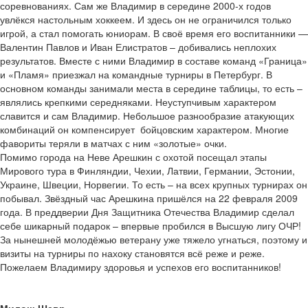
соревнованиях. Сам же Владимир в середине 2000-х годов
увлёкся настольным хоккеем. И здесь он не ограничился только
игрой, а стал помогать юниорам. В своё время его воспитанники —
Валентин Павлов и Иван Елистратов – добивались неплохих
результатов. Вместе с ними Владимир в составе команд «Граница»
и «Пламя» приезжал на командные турниры в Петербург. В
основном команды занимали места в середине таблицы, то есть –
являлись крепкими середняками. Неуступчивым характером
славится и сам Владимир. Небольшое разнообразие атакующих
комбинаций он компенсирует бойцовским характером. Многие
фавориты теряли в матчах с ним «золотые» очки.
Помимо города на Неве Арешкин с охотой посещал этапы
Мирового тура в Финляндии, Чехии, Латвии, Германии, Эстонии,
Украине, Швеции, Норвегии. То есть – на всех крупных турнирах он
побывал. Звёздный час Арешкина пришёлся на 22 февраля 2009
года. В преддверии Дня Защитника Отечества Владимир сделал
себе шикарный подарок – впервые пробился в Высшую лигу ОЧР!
За нынешней молодёжью ветерану уже тяжело угнаться, поэтому и
визиты на турниры по нахоку становятся всё реже и реже.
Пожелаем Владимиру здоровья и успехов его воспитанников!