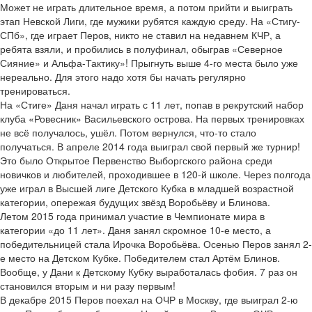
Может не играть длительное время, а потом прийти и выиграть
этап Невской Лиги, где мужики рубятся каждую среду. На «Стигу-
СПб», где играет Перов, никто не ставил на недавнем КЧР, а
ребята взяли, и пробились в полуфинал, обыграв «Северное
Сияние» и Альфа-Тактику»! Прыгнуть выше 4-го места было уже
нереально. Для этого надо хотя бы начать регулярно
тренироваться.
На «Стиге» Даня начал играть с 11 лет, попав в рекрутский набор
клуба «Ровесник» Васильевского острова. На первых тренировках
не всё получалось, ушёл. Потом вернулся, что-то стало
получаться. В апреле 2014 года выиграл свой первый же турнир!
Это было Открытое Первенство Выборгского района среди
новичков и любителей, проходившее в 120-й школе. Через полгода
уже играл в Высшей лиге Детского Кубка в младшей возрастной
категории, опережая будущих звёзд Воробьёву и Блинова.
Летом 2015 года принимал участие в Чемпионате мира в
категории «до 11 лет». Даня занял скромное 10-е место, а
победительницей стала Ирочка Воробьёва. Осенью Перов занял 2-
е место на Детском Кубке. Победителем стал Артём Блинов.
Вообще, у Дани к Детскому Кубку выработалась фобия. 7 раз он
становился вторым и ни разу первым!
В декабре 2015 Перов поехал на ОЧР в Москву, где выиграл 2-ю