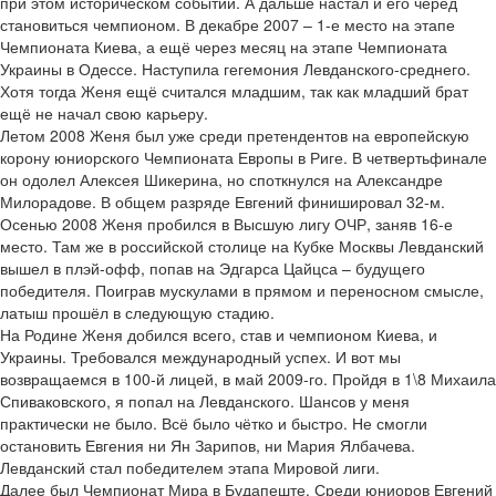
при этом историческом событии. А дальше настал и его черёд
становиться чемпионом. В декабре 2007 – 1-е место на этапе
Чемпионата Киева, а ещё через месяц на этапе Чемпионата
Украины в Одессе. Наступила гегемония Левданского-среднего.
Хотя тогда Женя ещё считался младшим, так как младший брат
ещё не начал свою карьеру.
Летом 2008 Женя был уже среди претендентов на европейскую
корону юниорского Чемпионата Европы в Риге. В четвертьфинале
он одолел Алексея Шикерина, но споткнулся на Александре
Милорадове. В общем разряде Евгений финишировал 32-м.
Осенью 2008 Женя пробился в Высшую лигу ОЧР, заняв 16-е
место. Там же в российской столице на Кубке Москвы Левданский
вышел в плэй-офф, попав на Эдгарса Цайцса – будущего
победителя. Поиграв мускулами в прямом и переносном смысле,
латыш прошёл в следующую стадию.
На Родине Женя добился всего, став и чемпионом Киева, и
Украины. Требовался международный успех. И вот мы
возвращаемся в 100-й лицей, в май 2009-го. Пройдя в 1\8 Михаила
Спиваковского, я попал на Левданского. Шансов у меня
практически не было. Всё было чётко и быстро. Не смогли
остановить Евгения ни Ян Зарипов, ни Мария Ялбачева.
Левданский стал победителем этапа Мировой лиги.
Далее был Чемпионат Мира в Будапеште. Среди юниоров Евгений