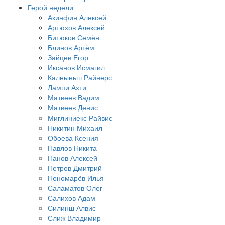
Герой недели
Акинфин Алексей
Артюхов Алексей
Битюков Семён
Блинов Артём
Зайцев Егор
Иксанов Исмагил
Калныньш Райнерс
Лампи Ахти
Матвеев Вадим
Матвеев Денис
Миглиниекс Райвис
Никитин Михаил
Обоева Ксения
Павлов Никита
Панов Алексей
Петров Дмитрий
Пономарёв Илья
Саламатов Олег
Салихов Адам
Силинш Алвис
Слиж Владимир