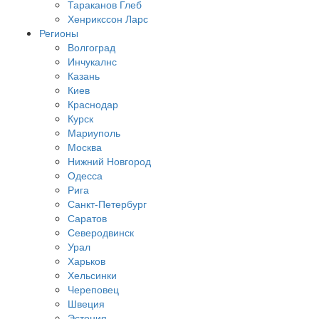
Тараканов Глеб
Хенрикссон Ларс
Регионы
Волгоград
Инчукалнс
Казань
Киев
Краснодар
Курск
Мариуполь
Москва
Нижний Новгород
Одесса
Рига
Санкт-Петербург
Саратов
Северодвинск
Урал
Харьков
Хельсинки
Череповец
Швеция
Эстония