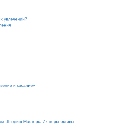
их увлечений?
пления
вение и касание»
ем Шведиш Мастерс. Их перспективы