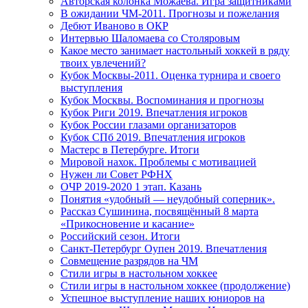
Авторская колонка Можаева. Игра защитниками
В ожидании ЧМ-2011. Прогнозы и пожелания
Дебют Иваново в ОКР
Интервью Шаломаева со Столяровым
Какое место занимает настольный хоккей в ряду
твоих увлечений?
Кубок Москвы-2011. Оценка турнира и своего
выступления
Кубок Москвы. Воспоминания и прогнозы
Кубок Риги 2019. Впечатления игроков
Кубок России глазами организаторов
Кубок СПб 2019. Впечатления игроков
Мастерс в Петербурге. Итоги
Мировой нахок. Проблемы с мотивацией
Нужен ли Совет РФНХ
ОЧР 2019-2020 1 этап. Казань
Понятия «удобный — неудобный соперник».
Рассказ Сушинина, посвящённый 8 марта
«Прикосновение и касание»
Российский сезон. Итоги
Санкт-Петербург Оупен 2019. Впечатления
Совмещение разрядов на ЧМ
Стили игры в настольном хоккее
Стили игры в настольном хоккее (продолжение)
Успешное выступление наших юниоров на