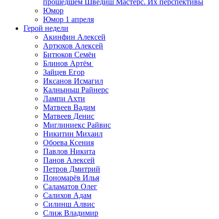
прошедшем Шведиш Мастерс. Их перспективы
Юмор
Юмор 1 апреля
Герой недели
Акинфин Алексей
Артюхов Алексей
Битюков Семён
Блинов Артём
Зайцев Егор
Иксанов Исмагил
Калныньш Райнерс
Лампи Ахти
Матвеев Вадим
Матвеев Денис
Миглиниекс Райвис
Никитин Михаил
Обоева Ксения
Павлов Никита
Панов Алексей
Петров Дмитрий
Пономарёв Илья
Саламатов Олег
Салихов Адам
Силинш Алвис
Слиж Владимир