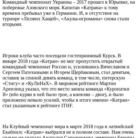
Командный чемпионат Украины – 2017 прошел в Юрьевке, на
побережье Азовского моря. Капитан «Катрана» к тому
времени пребывал уже в Германии. И, в отсутствие на
турнире «Лісових Хащей», «Акулы-игроманы» снова стали
вторыми.
Игроки клуба часто посещали гостеприимный Курск. В
январе 2018 года «Катран» не мог пропустить открытый
командный чемпионат России и, усилившись Вячеславом и
Сергеем Патехиными и Игорем Щербаковым, стал девятым,
оставив за спиной девять команд, в том числе, питерскую
«Стигу» и «КуЛиНаХ». В мировом рейтинге Мартин
Аренлинд указал, что это место заняла команда «Куропатки
II» (ибо курян в ней было трое, а киевлян – двое), и было
приложено немало усилий, чтобы в итоге именно «Катран»
стал указанным в рейтинге ITHF.
На Клубный чемпионат мира в марте 2018 года в латвийский
Екабпилс «Катран» выбрался не в полном составе. Нам очень
сильно не хватало Анатолия Сапожникова, чемпиона Европы