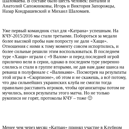
Шаломаева. В составе было шесть человек: Виталий и
Анатолий Сапожниковы, Игорь и Виктория Запорожцы,
Назар Кондрашевский и Михаил Шаломаев.
Уже первый командник стал для «Катрана» успешным. На
КЧУ-2015/2016 мы стали третьими. Побороться за медали
более высокой пробы нам попросту не дали «Хащи».
Отношения с ними к тому моменту совсем испортились, и
более сильные решили этим воспользоваться. В последнем
туре «Хащи» играли с «9 Валом» и перед последней игрой
прилично вели в серии, однако в последнем туре уверенно
слились и стали в группе вторыми, не дав нам даже шанса на
реванш в полуфинале с «Валиками». Посмотрев на результаты
этой игры в «Скорпионе», об этом и не скажешь, а всё потому,
что два сильнейших украинских клуба не смогли тогда
правильно расставить игроков, чтобы организаторы потом не
мучились, внося результаты этого матча. Но не только
рукописи не горят, протоколы КЧУ – тоже 🙂
Менее чем через месяц «Катран» принял участие в Клубном