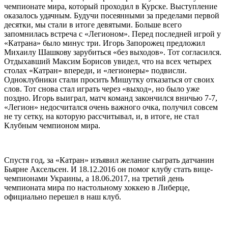
чемпионате мира, который проходил в Курске. Выступление
оказалось удачным. Будучи посеянными за пределами первой
десятки, мы стали в итоге девятыми. Больше всего
запомнилась встреча с «Легионом». Перед последней игрой у
«Катрана» было минус три. Игорь Запорожец предложил
Михаилу Шашкову зарубиться «без выходов». Тот согласился.
Отдыхавший Максим Борисов увидел, что на всех четырех
столах «Катран» впереди, и «легионеры» подвисли.
Одноклубники стали просить Мишутку отказаться от своих
слов. Тот снова стал играть через «выход», но было уже
поздно. Игорь выиграл, матч команд закончился вничью 7-7,
«Легион» недосчитался очень важного очка, получил совсем
не ту сетку, на которую рассчитывал, и, в итоге, не стал
Клубным чемпионом мира.
Спустя год, за «Катран» изъявил желание сыграть датчанин
Бьярне Аксельсен. И 18.12.2016 он помог клубу стать вице-
чемпионами Украины, а 18.06.2017, на третий день
чемпионата мира по настольному хоккею в Либерце,
официально перешел в наш клуб.