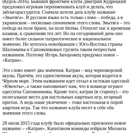
(Курск-2016). Бывший фронтмен клуба Дмитрий Кудрицкий
предложил игрокам переименовать клуб и делать, что
заблагорассудится. Сначала хотели дать клубу название
«Звытяга». В русском языке есть только слово – победа, а в
украинском – несколько синонимов этого слова. Звытяга – это
победа на поле брани, на поле битвы. Относит нас к временам
казаков, к сражениям тех лет. Но на сегодняшний день оно
имеет более сильное патриотическое и национальное
значение. Не хотелось новобранцев с Юго-Востока страны
Шаломаева и Сапожниковых грузить таким непростым
названием. Поэтому Игорь Запорожец придумал новое –
«Катран».
Это слово имеет два значения. Катран – вид черноморской
акулы. Причём, это единственная акула, которая водится в
Чёрном море. Этим названием идет отсыл к истокам одесской
«Ювенты», а также напоминает нам, что в команде играют
одесситы Сапожниковы. Кроме того, катран (в старину) – это
нелегальное место для настольных азартных игр, игорный
притон. А ведь наше увлечение – тоже настольная и порой
азартная игра. Так что название клуба несет в себе оба
значения этого слова.
28 июля 2015 года клубу было официально присвоено новое
название – «Катран». Капитаном команды избрали Михаила