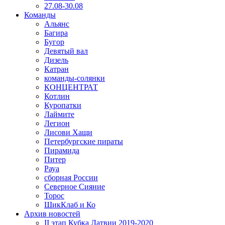
27.08-30.08
Команды
Альянс
Багира
Бугор
Девятый вал
Дизель
Катран
команды-солянки
КОНЦЕНТРАТ
Котлин
Куропатки
Лаймите
Легион
Лисови Хащи
Петербургские пираты
Пирамида
Питер
Рауа
сборная России
Северное Сияние
Торос
ШикКлаб и Ко
Архив новостей
II этап Кубка Латвии 2019-2020