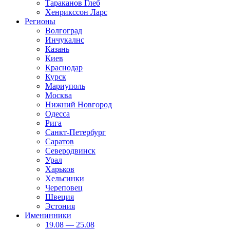
Тараканов Глеб
Хенрикссон Ларс
Регионы
Волгоград
Инчукалнс
Казань
Киев
Краснодар
Курск
Мариуполь
Москва
Нижний Новгород
Одесса
Рига
Санкт-Петербург
Саратов
Северодвинск
Урал
Харьков
Хельсинки
Череповец
Швеция
Эстония
Именинники
19.08 — 25.08