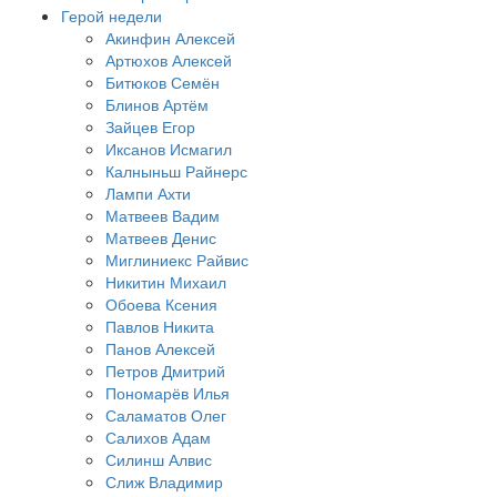
Герой недели
Акинфин Алексей
Артюхов Алексей
Битюков Семён
Блинов Артём
Зайцев Егор
Иксанов Исмагил
Калныньш Райнерс
Лампи Ахти
Матвеев Вадим
Матвеев Денис
Миглиниекс Райвис
Никитин Михаил
Обоева Ксения
Павлов Никита
Панов Алексей
Петров Дмитрий
Пономарёв Илья
Саламатов Олег
Салихов Адам
Силинш Алвис
Слиж Владимир