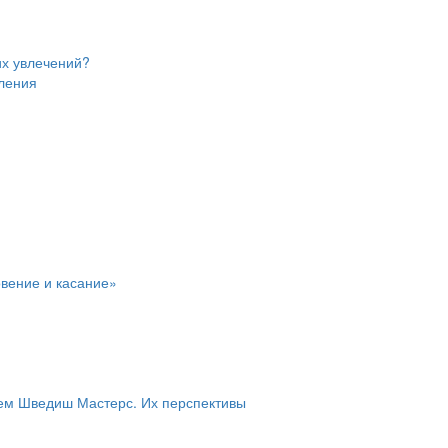
их увлечений?
пления
вение и касание»
ем Шведиш Мастерс. Их перспективы