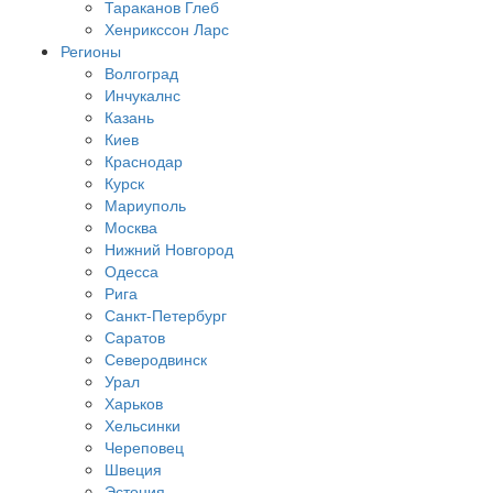
Тараканов Глеб
Хенрикссон Ларс
Регионы
Волгоград
Инчукалнс
Казань
Киев
Краснодар
Курск
Мариуполь
Москва
Нижний Новгород
Одесса
Рига
Санкт-Петербург
Саратов
Северодвинск
Урал
Харьков
Хельсинки
Череповец
Швеция
Эстония