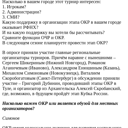
Насколько в вашем городе этот турнир интересен:
1. Игрокам?
2. Администрации?
3. СМИ?
Какую поддержку в организации этапа ОКР в вашем городе
оказывает РФНХ?
И на какую поддержку вы хотели бы рассчитывать?
Сравните функции ОЧР и ОКР.
В следующем сезоне планируете провести этап ОКР?
В опросе приняли участие главные региональные
организаторы турниров. Причём наравне с нынешними –
Сергеем Шикериным (Нижний Новгород), Романом
Аганичевым (Иваново), Александром Енюшиным (Казань),
Михаилом Симоновым (Новокузнецк), Виталием
Скоробогатовым (Санкт-Петербург) в обсуждении приняли
участие – Григорий Дубинин, проводивший этапы ОКР в
Туле, и организатор из Архангельска Алексей Скробанский,
где, возможно, в будущем пройдёт этап Кубка России.
Насколько важен ОКР или является обузой для местных
организаторов?
Симонов
ОКР имеет колоссальное значение для развития настольного