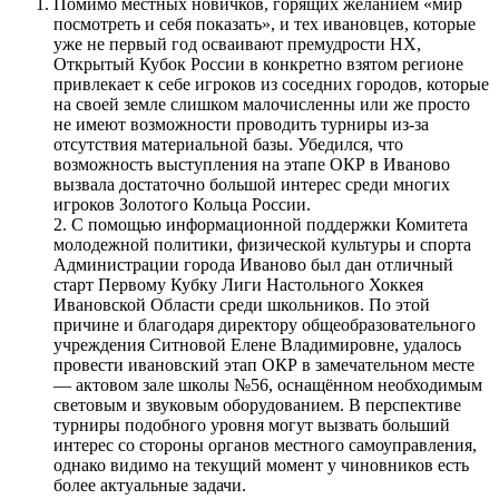
Помимо местных новичков, горящих желанием «мир
посмотреть и себя показать», и тех ивановцев, которые
уже не первый год осваивают премудрости НХ,
Открытый Кубок России в конкретно взятом регионе
привлекает к себе игроков из соседних городов, которые
на своей земле слишком малочисленны или же просто
не имеют возможности проводить турниры из-за
отсутствия материальной базы. Убедился, что
возможность выступления на этапе ОКР в Иваново
вызвала достаточно большой интерес среди многих
игроков Золотого Кольца России.
2. С помощью информационной поддержки Комитета
молодежной политики, физической культуры и спорта
Администрации города Иваново был дан отличный
старт Первому Кубку Лиги Настольного Хоккея
Ивановской Области среди школьников. По этой
причине и благодаря директору общеобразовательного
учреждения Ситновой Елене Владимировне, удалось
провести ивановский этап ОКР в замечательном месте
— актовом зале школы №56, оснащённом необходимым
световым и звуковым оборудованием. В перспективе
турниры подобного уровня могут вызвать больший
интерес со стороны органов местного самоуправления,
однако видимо на текущий момент у чиновников есть
более актуальные задачи.