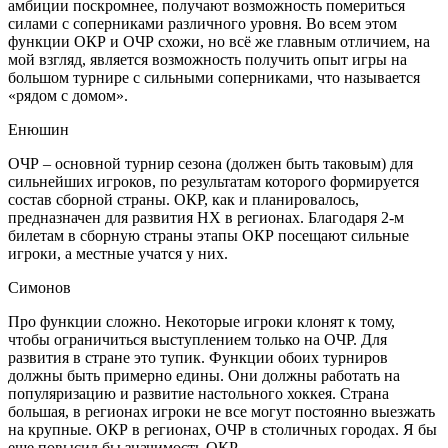
амбиции поскромнее, получают возможность помериться
силами с соперниками различного уровня. Во всем этом
функции ОКР и ОЧР схожи, но всё же главным отличием, на
мой взгляд, является возможность получить опыт игры на
большом турнире с сильными соперниками, что называется
«рядом с домом».
Енюшин
ОЧР – основной турнир сезона (должен быть таковым) для
сильнейших игроков, по результатам которого формируется
состав сборной страны. ОКР, как и планировалось,
предназначен для развития НХ в регионах. Благодаря 2-м
билетам в сборную страны этапы ОКР посещают сильные
игроки, а местные учатся у них.
Симонов
Про функции сложно. Некоторые игроки клонят к тому,
чтобы ограничиться выступлением только на ОЧР. Для
развития в стране это тупик. Функции обоих турниров
должны быть примерно едины. Они должны работать на
популяризацию и развитие настольного хоккея. Страна
большая, в регионах игроки не все могут постоянно выезжать
на крупные. ОКР в регионах, ОЧР в столичных городах. Я бы
еще повысил бы значимость ОКР.