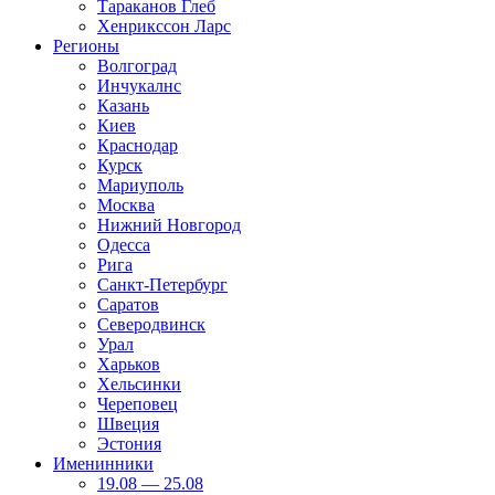
Тараканов Глеб
Хенрикссон Ларс
Регионы
Волгоград
Инчукалнс
Казань
Киев
Краснодар
Курск
Мариуполь
Москва
Нижний Новгород
Одесса
Рига
Санкт-Петербург
Саратов
Северодвинск
Урал
Харьков
Хельсинки
Череповец
Швеция
Эстония
Именинники
19.08 — 25.08