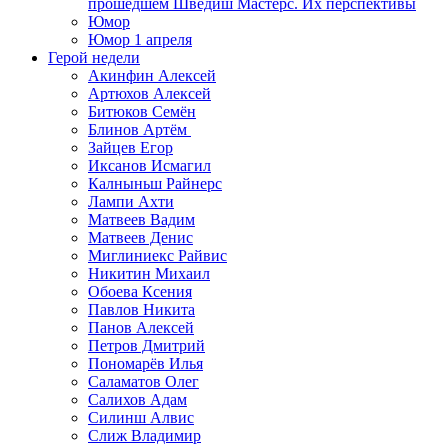
прошедшем Шведиш Мастерс. Их перспективы
Юмор
Юмор 1 апреля
Герой недели
Акинфин Алексей
Артюхов Алексей
Битюков Семён
Блинов Артём
Зайцев Егор
Иксанов Исмагил
Калныньш Райнерс
Лампи Ахти
Матвеев Вадим
Матвеев Денис
Миглиниекс Райвис
Никитин Михаил
Обоева Ксения
Павлов Никита
Панов Алексей
Петров Дмитрий
Пономарёв Илья
Саламатов Олег
Салихов Адам
Силинш Алвис
Слиж Владимир