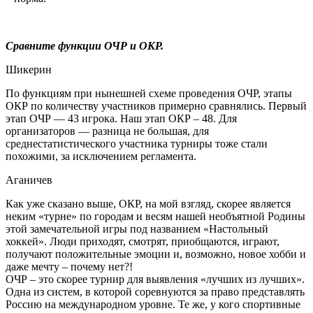
Сравните функции ОЧР и ОКР.
Шикерин
По функциям при нынешней схеме проведения ОЧР, этапы
ОКР по количеству участников примерно сравнялись. Первый
этап ОЧР — 43 игрока. Наш этап ОКР – 48. Для
организаторов — разница не большая, для
среднестатистического участника турниры тоже стали
похожими, за исключением регламента.
Аганичев
Как уже сказано выше, ОКР, на мой взгляд, скорее является
неким «турне» по городам и весям нашей необъятной Родины
этой замечательной игры под названием «Настольный
хоккей». Люди приходят, смотрят, приобщаются, играют,
получают положительные эмоции и, возможно, новое хобби и
даже мечту – почему нет?!
ОЧР – это скорее турнир для выявления «лучших из лучших».
Одна из систем, в которой соревнуются за право представлять
Россию на международном уровне. Те же, у кого спортивные