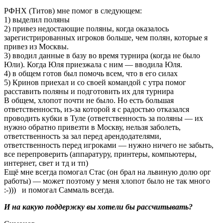
РФНХ (Титов) мне помог в следующем:
1) выделил поляны
2) привез недостающие поляны, когда оказалось
зарегистрированных игроков больше, чем полян, которые я
привез из Москвы.
3) вводил данные в базу во время турнира (когда не было
Юли). Когда Юля приезжала с ним — вводила Юля.
4) в общем готов был помочь всем, что в его силах
5) Кринов приехал и со своей командой с утра помог
расставить поляны и подготовить их для турнира
В общем, хлопот почти не было. Но есть большая
ответственность, из-за которой я с радостью отказался
проводить кубки в Туле (ответственность за поляны — их
нужно обратно привезти в Москву, нельзя заболеть,
ответственность за зал перед арендодателями,
ответственность перед игроками — нужно ничего не забыть,
все перепроверить (аппаратуру, принтеры, компьютеры,
интернет, свет и тд и тп)
Ещё мне всегда помогал Стас (он брал на львиную долю орг
работы) — может поэтому у меня хлопот было не так много
:-))) и помогал Саммаль всегда.
И на какую поддержку вы хотели бы рассчитывать?