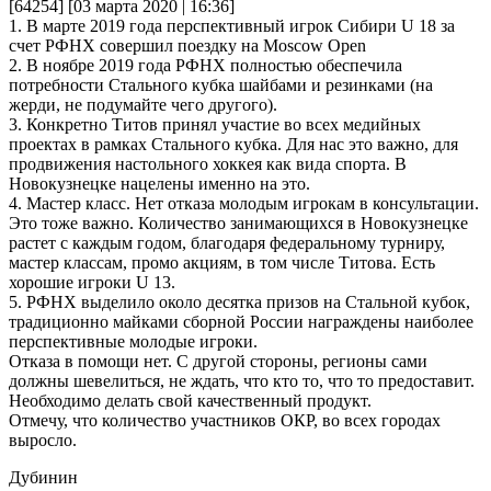
[64254] [03 марта 2020 | 16:36]
1. В марте 2019 года перспективный игрок Сибири U 18 за
счет РФНХ совершил поездку на Moscow Open
2. В ноябре 2019 года РФНХ полностью обеспечила
потребности Стального кубка шайбами и резинками (на
жерди, не подумайте чего другого).
3. Конкретно Титов принял участие во всех медийных
проектах в рамках Стального кубка. Для нас это важно, для
продвижения настольного хоккея как вида спорта. В
Новокузнецке нацелены именно на это.
4. Мастер класс. Нет отказа молодым игрокам в консультации.
Это тоже важно. Количество занимающихся в Новокузнецке
растет с каждым годом, благодаря федеральному турниру,
мастер классам, промо акциям, в том числе Титова. Есть
хорошие игроки U 13.
5. РФНХ выделило около десятка призов на Стальной кубок,
традиционно майками сборной России награждены наиболее
перспективные молодые игроки.
Отказа в помощи нет. С другой стороны, регионы сами
должны шевелиться, не ждать, что кто то, что то предоставит.
Необходимо делать свой качественный продукт.
Отмечу, что количество участников ОКР, во всех городах
выросло.
Дубинин