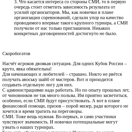
3. Что касается интереса со стороны СМИ, то в первую
очередь стоит отметить зависимость результата от
усилий организаторов. Мы, как новички в плане
организации соревнований, сделали упор на качество
проводимого впервые такого крупного турнира, а СМИ
получили от нас только приглашения. Никаких
конкретных договоренностей достигнуто не было.
Скоробогатов
Насчёт игроков двоякая ситуация. Для одних Кубок России –
круто, явка обязательна!
Для начинающих и любителей – страшно. Никто не рвётся
получать авоську шайб от мастеров. Вот и приходится
создавать отдельную лигу для них.
С администрациями надо работать. Но по опыту прошлых лет,
от чиновников не так много пользы. Им приятно засветиться,
особенно, если СМИ будут присутствовать. А вот в плане
финансовой помощи, призов – порой мизер, ради которого не
хочется и время тратить на переговоры.
СМИ. Тоже вещь нужная. Во-первых, и сами участники
чувствуют значимость. И новички потенциальные могут
узнать о наших турнирах.