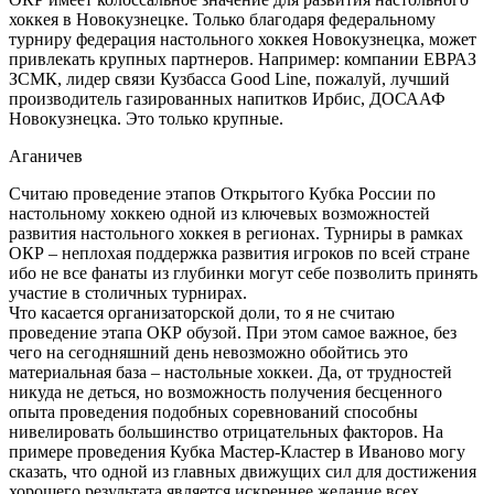
хоккея в Новокузнецке. Только благодаря федеральному
турниру федерация настольного хоккея Новокузнецка, может
привлекать крупных партнеров. Например: компании ЕВРАЗ
ЗСМК, лидер связи Кузбасса Good Line, пожалуй, лучший
производитель газированных напитков Ирбис, ДОСААФ
Новокузнецка. Это только крупные.
Аганичев
Считаю проведение этапов Открытого Кубка России по
настольному хоккею одной из ключевых возможностей
развития настольного хоккея в регионах. Турниры в рамках
ОКР – неплохая поддержка развития игроков по всей стране
ибо не все фанаты из глубинки могут себе позволить принять
участие в столичных турнирах.
Что касается организаторской доли, то я не считаю
проведение этапа ОКР обузой. При этом самое важное, без
чего на сегодняшний день невозможно обойтись это
материальная база – настольные хоккеи. Да, от трудностей
никуда не деться, но возможность получения бесценного
опыта проведения подобных соревнований способны
нивелировать большинство отрицательных факторов. На
примере проведения Кубка Мастер-Кластер в Иваново могу
сказать, что одной из главных движущих сил для достижения
хорошего результата является искреннее желание всех