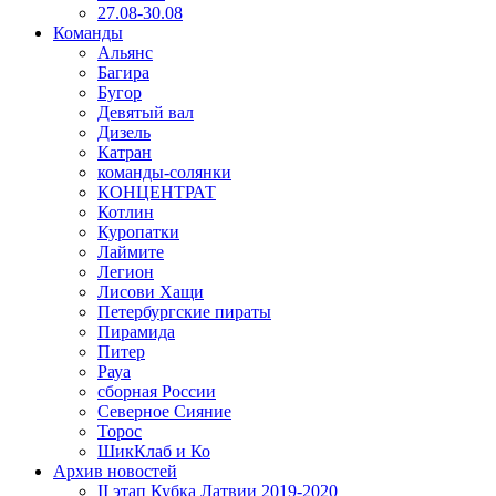
27.08-30.08
Команды
Альянс
Багира
Бугор
Девятый вал
Дизель
Катран
команды-солянки
КОНЦЕНТРАТ
Котлин
Куропатки
Лаймите
Легион
Лисови Хащи
Петербургские пираты
Пирамида
Питер
Рауа
сборная России
Северное Сияние
Торос
ШикКлаб и Ко
Архив новостей
II этап Кубка Латвии 2019-2020