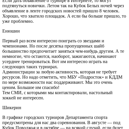
Если дать объявление о турнире в Интернете, то могут
подтянуться новички. Летом так на Кубок Белых ночей через
объявление в ленте городских новостей пришло 8 человек.
Хорошо, что хватило площадок. А если бы больше пришло, то
уже проблемно.
Енюшин
Первый раз всем интересно поиграть со звездами и
чемпионами. Но после десятка пропущенных шайб
большинство предпочитает заняться чем-нибудь другим. А те
немногие, что остаются, наоборот, зажигаются, начинают
усерднее тренироваться. Вот им интересно играть на
следующих таких турнирах.
Администрации за любую активность, которая не требует
ресурсов. Но надо отметить, что МБУ «Подросток» и КДДМ
по мере возможности нас поддерживают. Мы это очень
ценим. Большое им спасибо!
Тем СМИ, с которыми мы контактировали, настольный
хоккей не интересен.
Шикерин
В графике городских турниров Департамента спорта
предусмотрены для нас два соревнования. В августе — под
Кубок Поволжья и в октябре — на всякий случай, если будет