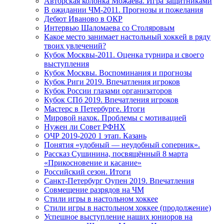
Авторская колонка Можаева. Игра защитниками
В ожидании ЧМ-2011. Прогнозы и пожелания
Дебют Иваново в ОКР
Интервью Шаломаева со Столяровым
Какое место занимает настольный хоккей в ряду
твоих увлечений?
Кубок Москвы-2011. Оценка турнира и своего
выступления
Кубок Москвы. Воспоминания и прогнозы
Кубок Риги 2019. Впечатления игроков
Кубок России глазами организаторов
Кубок СПб 2019. Впечатления игроков
Мастерс в Петербурге. Итоги
Мировой нахок. Проблемы с мотивацией
Нужен ли Совет РФНХ
ОЧР 2019-2020 1 этап. Казань
Понятия «удобный — неудобный соперник».
Рассказ Сушинина, посвящённый 8 марта
«Прикосновение и касание»
Российский сезон. Итоги
Санкт-Петербург Оупен 2019. Впечатления
Совмещение разрядов на ЧМ
Стили игры в настольном хоккее
Стили игры в настольном хоккее (продолжение)
Успешное выступление наших юниоров на