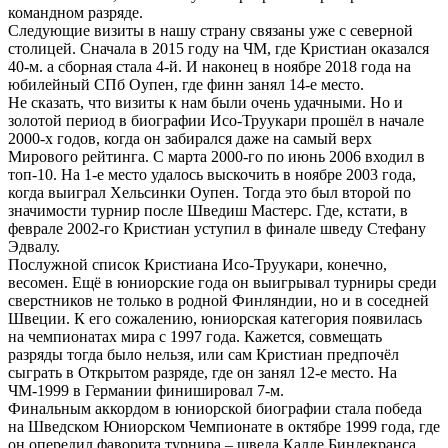
командном разряде.
Следующие визиты в нашу страну связаны уже с северной
столицей. Сначала в 2015 году на ЧМ, где Кристиан оказался
40-м. а сборная стала 4-й. И наконец в ноябре 2018 года на
юбилейный СПб Оупен, где финн занял 14-е место.
Не сказать, что визиты к нам были очень удачными. Но и
золотой период в биографии Исо-Труукари прошёл в начале
2000-х годов, когда он забирался даже на самый верх
Мирового рейтинга. С марта 2000-го по июнь 2006 входил в
топ-10. На 1-е место удалось выскочить в ноябре 2003 года,
когда выиграл Хельсинки Оупен. Тогда это был второй по
значимости турнир после Шведиш Мастерс. Где, кстати, в
феврале 2002-го Кристиан уступил в финале шведу Стефану
Эдвалу.
Послужной список Кристиана Исо-Труукари, конечно,
весомен. Ещё в юниорские года он выигрывал турниры среди
сверстников не только в родной Финляндии, но и в соседней
Швеции. К его сожалению, юниорская категория появилась
на чемпионатах мира с 1997 года. Кажется, совмещать
разряды тогда было нельзя, или сам Кристиан предпочёл
сыграть в Открытом разряде, где он занял 12-е место. На
ЧМ-1999 в Германии финишировал 7-м.
Финальным аккордом в юниорской биографии стала победа
на Шведском Юниорском Чемпионате в октябре 1999 года, где
он опередил фаворита турнира – шведа Калле Биндекранса.