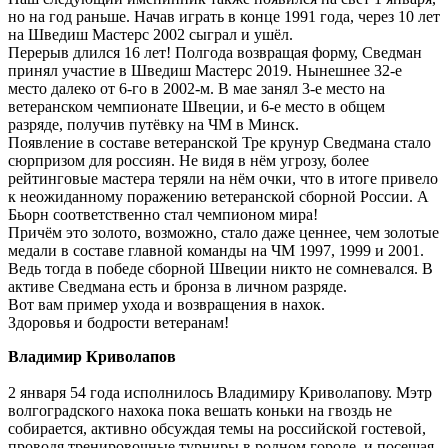
но на год раньше. Начав играть в конце 1991 года, через 10 лет
на Шведиш Мастерс 2002 сыграл и ушёл.
Перерыв длился 16 лет! Полгода возвращая форму, Сведман
принял участие в Шведиш Мастерс 2019. Нынешнее 32-е
место далеко от 6-го в 2002-м. В мае занял 3-е место на
ветеранском чемпионате Швеции, и 6-е место в общем
разряде, получив путёвку на ЧМ в Минск.
Появление в составе ветеранской Тре крунур Сведмана стало
сюрпризом для россиян. Не видя в нём угрозу, более
рейтинговые мастера теряли на нём очки, что в итоге привело
к неожиданному поражению ветеранской сборной России. А
Бьорн соответственно стал чемпионом мира!
Причём это золото, возможно, стало даже ценнее, чем золотые
медали в составе главной команды на ЧМ 1997, 1999 и 2001.
Ведь тогда в победе сборной Швеции никто не сомневался. В
активе Сведмана есть и бронза в личном разряде.
Вот вам пример ухода и возвращения в нахок.
Здоровья и бодрости ветеранам!
Владимир Криволапов
2 января 54 года исполнилось Владимиру Криволапову. Мэтр
волгоградского нахока пока вешать коньки на гвоздь не
собирается, активно обсуждая темы на российской гостевой,
проводя тренировочные турниры в родном городе, и посещая