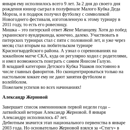
января ему исполнилось всего 9 лет. За 2 дня до своего дня
рождения юниор сыграл в полуфинале Малого Кубка Деда
Мороза, и в подарок получил футболку с символикой
Новогоднего фестиваля, изготовленную к этому турниру в
2011 году, то есть его ровесницу.
Мишка – это питерский ответ Жене Матанцеву. Хотя до побед
украинского вундеркинда, конечно, далеко. Участвовать в
питерских турнирах стал с пяти с половиной лет, и уже через
месяц стал вторым на любительском турнире
Красногвардейского района. А узнал о соревнованиях на
хоккейном матче СКА, куда он регулярно ходил с родителями,
и имел возможность поиграть с самим Янисом Галузо.
В младшей категории Детского Кубка Ушаков постоянно в
числе главных фаворитов. Но сконцентрироваться только на
настольном хоккее ему не дают занятия футболом и
волейболом.
Пожелаем успехов во всех начинаниях!
Александр Жерновой
Завершает список именинников первой недели года –
латвийский ветеран Александр Жерновой. 8 января
Александру исполнилось 47 лет.
Дебютным значится этап национального первенства в январе
2003 года. Но основательно Жерновой взялся за «Стигу» в