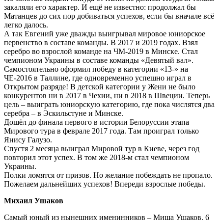
закаляли его характер. И ещё не известно: продолжал бы
Матанцев до сих пор добиваться успехов, если бы вначале всё
легко далось.
А так Евгений уже дважды выигрывал мировое юниорское
первенство в составе команды. В 2017 и 2019 годах. Взял
серебро во взрослой команде на ЧМ-2019 в Минске. Стал
чемпионом Украины в составе команды «Девятый вал».
Самостоятельно оформил победу в категории «13-» на
ЧЕ-2016 в Таллине, где одновременно успешно играл в
Открытом разряде! В детской категории у Жени не было
конкурентов ни в 2017 в Чехии, ни в 2018 в Швеции. Теперь
цель – выиграть юниорскую категорию, где пока числятся два
серебра – в Эскильстуне и Минске.
Дошёл до финала первого в истории Белоруссии этапа
Мирового тура в феврале 2017 года. Там проиграл только
Янису Галузо.
Спустя 2 месяца выиграл Мировой тур в Киеве, через год
повторил этот успех. В том же 2018-м стал чемпионом
Украины.
Полки ломятся от призов. Но желание побеждать не пропало.
Пожелаем дальнейших успехов! Впереди взрослые победы.
Михаил Ушаков
Самый юный из нынешних именинников – Миша Ушаков. 6