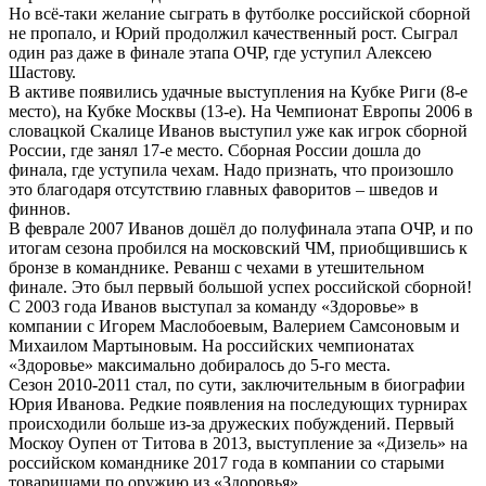
Но всё-таки желание сыграть в футболке российской сборной
не пропало, и Юрий продолжил качественный рост. Сыграл
один раз даже в финале этапа ОЧР, где уступил Алексею
Шастову.
В активе появились удачные выступления на Кубке Риги (8-е
место), на Кубке Москвы (13-е). На Чемпионат Европы 2006 в
словацкой Скалице Иванов выступил уже как игрок сборной
России, где занял 17-е место. Сборная России дошла до
финала, где уступила чехам. Надо признать, что произошло
это благодаря отсутствию главных фаворитов – шведов и
финнов.
В феврале 2007 Иванов дошёл до полуфинала этапа ОЧР, и по
итогам сезона пробился на московский ЧМ, приобщившись к
бронзе в команднике. Реванш с чехами в утешительном
финале. Это был первый большой успех российской сборной!
С 2003 года Иванов выступал за команду «Здоровье» в
компании с Игорем Маслобоевым, Валерием Самсоновым и
Михаилом Мартыновым. На российских чемпионатах
«Здоровье» максимально добиралось до 5-го места.
Сезон 2010-2011 стал, по сути, заключительным в биографии
Юрия Иванова. Редкие появления на последующих турнирах
происходили больше из-за дружеских побуждений. Первый
Москоу Оупен от Титова в 2013, выступление за «Дизель» на
российском команднике 2017 года в компании со старыми
товарищами по оружию из «Здоровья».