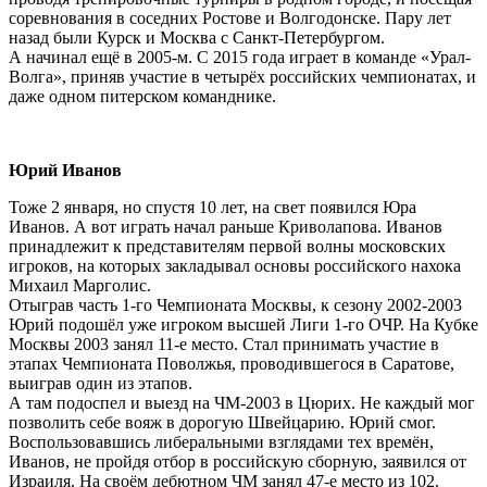
соревнования в соседних Ростове и Волгодонске. Пару лет
назад были Курск и Москва с Санкт-Петербургом.
А начинал ещё в 2005-м. С 2015 года играет в команде «Урал-
Волга», приняв участие в четырёх российских чемпионатах, и
даже одном питерском команднике.
Юрий Иванов
Тоже 2 января, но спустя 10 лет, на свет появился Юра
Иванов. А вот играть начал раньше Криволапова. Иванов
принадлежит к представителям первой волны московских
игроков, на которых закладывал основы российского нахока
Михаил Марголис.
Отыграв часть 1-го Чемпионата Москвы, к сезону 2002-2003
Юрий подошёл уже игроком высшей Лиги 1-го ОЧР. На Кубке
Москвы 2003 занял 11-е место. Стал принимать участие в
этапах Чемпионата Поволжья, проводившегося в Саратове,
выиграв один из этапов.
А там подоспел и выезд на ЧМ-2003 в Цюрих. Не каждый мог
позволить себе вояж в дорогую Швейцарию. Юрий смог.
Воспользовавшись либеральными взглядами тех времён,
Иванов, не пройдя отбор в российскую сборную, заявился от
Израиля. На своём дебютном ЧМ занял 47-е место из 102.