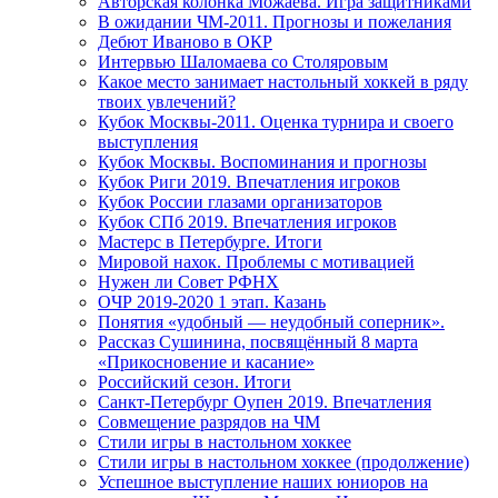
Авторская колонка Можаева. Игра защитниками
В ожидании ЧМ-2011. Прогнозы и пожелания
Дебют Иваново в ОКР
Интервью Шаломаева со Столяровым
Какое место занимает настольный хоккей в ряду
твоих увлечений?
Кубок Москвы-2011. Оценка турнира и своего
выступления
Кубок Москвы. Воспоминания и прогнозы
Кубок Риги 2019. Впечатления игроков
Кубок России глазами организаторов
Кубок СПб 2019. Впечатления игроков
Мастерс в Петербурге. Итоги
Мировой нахок. Проблемы с мотивацией
Нужен ли Совет РФНХ
ОЧР 2019-2020 1 этап. Казань
Понятия «удобный — неудобный соперник».
Рассказ Сушинина, посвящённый 8 марта
«Прикосновение и касание»
Российский сезон. Итоги
Санкт-Петербург Оупен 2019. Впечатления
Совмещение разрядов на ЧМ
Стили игры в настольном хоккее
Стили игры в настольном хоккее (продолжение)
Успешное выступление наших юниоров на