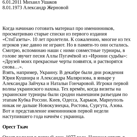
6.01.2011 Михаил Ушаков
8.01.1973 Александр Жерновой
Когда начинаю готовить материал про именинников,
просматриваю старые списки из первого издания
«СтиГазеты». 10 лет пролетели. К сожалению, многие из тех
игроков уже давно не играют. Но в памяти-то они остались.
Смотрю, вспоминаю наши с ними совместные турниры, в
голове звучит песня Аллы Пугачёвой из «Иронии судьбы»:
«Друзей моих прекрасные черты появятся, и растворятся
снова…».
Взять, например, Украину. В декабре были дни рождения
Юрия Кушнира и Александра Малярозова, в январе у
Александра Зайчука и Натальи Гончаровой. Игроки первой
волны украинского нахока. Тех времён, когда визиты на
украинские турниры были сродни нынешним разъездам по
этапам Кубка России. Киев, Одесса, Харьков, Мариуполь
никак не дальше Новокузнецка, Ростова, Сургута, Азова.
Вот и представление именинников первой недели
наступившего года начнём с украинца.
Орест Ткач