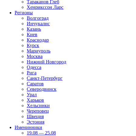
Тараканов Глеб
Хенрикссон Ларс
Регионы
Волгоград
Инчукалнс
Казань
Киев
Краснодар
Курск
Мариуполь
Москва
Нижний Новгород
Одесса
Рига
Санкт-Петербург
Саратов
Северодвинск
Урал
Харьков
Хельсинки
Череповец
Швеция
Эстония
Именинники
19.08 — 25.08