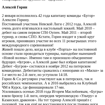
Алексей Горин
2 января исполнилось 42 года капитану команды «Бугор»
Алексею Горину.
Постоянный участник Невской Лиги с 2012 года, Алексей
очень долго втягивался в настольный хоккей. Май 2010 –
дебют на самом первом СПб Оупен. Май 2011 – второй
турнир, и снова СПО. Кстати, Горин входит в узкий круг
игроков, принявших участие во всех 11 розыгрышах этого
международного соревнования!
Живей пошло дело, когда в клубе «Портал» на постоянной
основе стали проводиться турниры, наподобие нынешней
«Новой волны». Именно там и произошло объединение
будущих «бугров», а Алексей даже был избран капитаном!
Дебют «Бугров» состоялся в ноябре 2012 на питерском
команднике. Дебютанты сражались с юниорами из «Маски» за
1-е место во 2-й лиге, но уступили 14:18.
Горин & Co регулярно участвуют как в питерских, так и
российских чемпионатах. А в 2016 выбрались на Клубный
ЧМ в Курск, где финишировали 17-ми.
Усилившись осенью 2018 года Игорем Маслобоевым, «Бугры»
взяли бронзу 1-й лиги, опередив череповецкую «Ультру» и
Казанских драконов». На тот турнир Алексей пришёл с
палочкой, так как ещё не восстановился после травмы ноги.