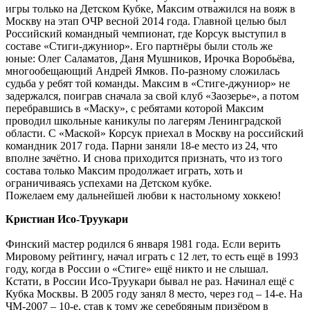
игры только на Детском Кубке, Максим отважился на вояж в
Москву на этап ОЧР весной 2014 года. Главной целью был
Российский командный чемпионат, где Корсук выступил в
составе «Стиги-джуниор». Его партнёры были столь же
юные: Олег Саламатов, Даня Мушников, Ирочка Воробьёва,
многообещающий Андрей Ямков. По-разному сложилась
судьба у ребят той команды. Максим в «Стиге-джуниор» не
задержался, поиграв сначала за свой клуб «Заозерье», а потом
перебравшись в «Маску», с ребятами которой Максим
проводил школьные каникулы по лагерям Ленинградской
области. С «Маской» Корсук приехал в Москву на российский
командник 2017 года. Парни заняли 18-е место из 24, что
вполне зачётно. И снова приходится признать, что из того
состава только Максим продолжает играть, хоть и
ограничиваясь успехами на Детском кубке.
Пожелаем ему дальнейшей любви к настольному хоккею!
Кристиан Исо-Труукари
Финский мастер родился 6 января 1981 года. Если верить
Мировому рейтингу, начал играть с 12 лет, то есть ещё в 1993
году, когда в России о «Стиге» ещё никто и не слышал.
Кстати, в России Исо-Труукари бывал не раз. Начинал ещё с
Кубка Москвы. В 2005 году занял 8 место, через год – 14-е. На
ЧМ-2007 – 10-е, став к тому же серебряным призёром в