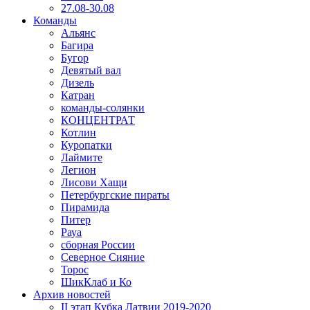
27.08-30.08
Команды
Альянс
Багира
Бугор
Девятый вал
Дизель
Катран
команды-солянки
КОНЦЕНТРАТ
Котлин
Куропатки
Лаймите
Легион
Лисови Хащи
Петербургские пираты
Пирамида
Питер
Рауа
сборная России
Северное Сияние
Торос
ШикКлаб и Ко
Архив новостей
II этап Кубка Латвии 2019-2020