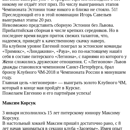
никому не отдаёт этот приз. По числу выигранных этапов
Чемпионата Эстонии тоже никого и близко не стояло. 51!
Преследующий его в этой номинации Игорь Савельев
выигрывал этапы 20 раз.
Невозможно представить сборную Эстонии без Львова.
Прибалтийская сборная в числе крепких середняков. Но в
последнее время виден приток свежих талантов, что,
надеемся, приведёт к качественному скачку наверх.
На клубном уровне Евгений поиграл за эстонские команды
«Тримикс», «Линдакиви», «Рауа», но по-настоящему нашёл
себя в составе питерского «Легиона», с парнями из которого у
Жени сложились дружеские отношения. С «Легионом» Львов
дважды становился чемпионом Санкт-Петербурга, брал
бронзу Клубного ЧМ-2018 и Чемпионата России в минувшем
году.
Главная цель «легионеров» — выиграть золото Клубного ЧМ,
который в конце мая пройдёт в Курске.
Пожелаем Евгению и его партнёрам успеха!
Максим Корсук
3 января исполнилось 15 лет питерскому юниору Максиму
Корсуку.
В настольный хоккей Максим пришёл достаточно рано, с 8
лет начав заниматься в секции клуба «Заозерье». Имея опыт