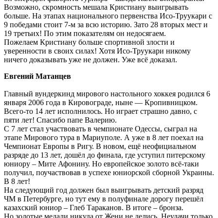
Возможно, скромность мешала Кристиану выигрывать
больше. На этапах национального первенства Исо-Труукари с
9 победами стоит 7-м за всю историю. Зато 28 вторых мест и
19 третьих! По этим показателям он недосягаем.
Пожелаем Кристиану больше спортивной злости и
уверенности в своих силах! Хотя Исо-Труукари никому
ничего доказывать уже не должен. Уже всё доказал.
Евгений Матанцев
Главный вундеркинд мирового настольного хоккея родился 6
января 2006 года в Кировограде, ныне — Кропивницком.
Всего-то 14 лет исполнилось. Но играет страшно давно, с
пяти лет! Спасибо папе Валерию.
С 7 лет стал участвовать в чемпионате Одессы, сыграл на
этапе Мирового тура в Мариуполе. А уже в 8 лет поехал на
Чемпионат Европы в Ригу. В новом, ещё неофициальном
разряде до 13 лет, дошёл до финала, где уступил питерскому
юниору – Мите Афонину. Но европейское золото всё-таки
получил, поучаствовав в успехе юниорской сборной Украины.
В 8 лет!
На следующий год должен был выигрывать детский разряд
ЧМ в Петербурге, но тут ему в полуфинале дорогу перешёл
казахский юниор – Глеб Тараканов. В итоге – бронза.
Но золотые медали никуда от Жени не делись. Неудачи только