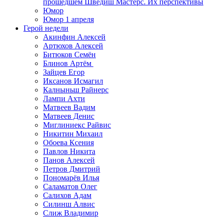
прошедшем Шведиш Мастерс. Их перспективы
Юмор
Юмор 1 апреля
Герой недели
Акинфин Алексей
Артюхов Алексей
Битюков Семён
Блинов Артём
Зайцев Егор
Иксанов Исмагил
Калныньш Райнерс
Лампи Ахти
Матвеев Вадим
Матвеев Денис
Миглиниекс Райвис
Никитин Михаил
Обоева Ксения
Павлов Никита
Панов Алексей
Петров Дмитрий
Пономарёв Илья
Саламатов Олег
Салихов Адам
Силинш Алвис
Слиж Владимир