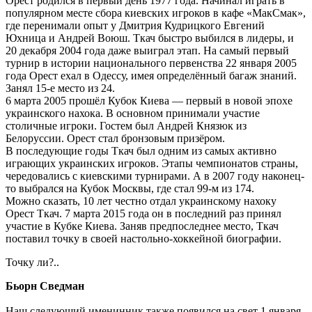
Орест родился в первый день 1977 года. Начинал играть в
популярном месте сбора киевских игроков в кафе «МакСмак»,
где перенимали опыт у Дмитрия Кудрицкого Евгений
Юхница и Андрей Воюш. Ткач быстро выбился в лидеры, и
20 декабря 2004 года даже выиграл этап. На самый первый
турнир в истории национального первенства 22 января 2005
года Орест ехал в Одессу, имея определённый багаж знаний.
Занял 15-е место из 24.
6 марта 2005 прошёл Кубок Киева — первый в новой эпохе
украинского нахока. В основном принимали участие
столичные игроки. Гостем был Андрей Князюк из
Белоруссии. Орест стал бронзовым призёром.
В последующие годы Ткач был одним из самых активно
играющих украинских игроков. Этапы чемпионатов страны,
чередовались с киевскими турнирами. А в 2007 году наконец-
то выбрался на Кубок Москвы, где стал 99-м из 174.
Можно сказать, 10 лет честно отдал украинскому нахоку
Орест Ткач. 7 марта 2015 года он в последний раз принял
участие в Кубке Киева. Заняв предпоследнее место, Ткач
поставил точку в своей настольно-хоккейной биографии.
Точку ли?..
Бьорн Сведман
Наш следующий именинник также появился на свет 1 января,