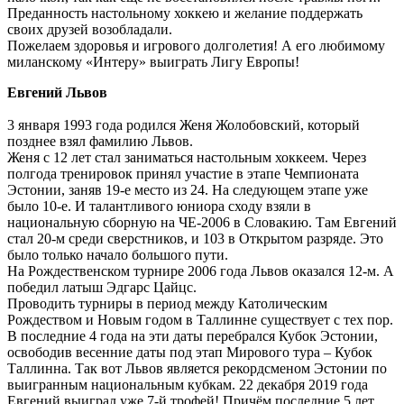
Преданность настольному хоккею и желание поддержать
своих друзей возобладали.
Пожелаем здоровья и игрового долголетия! А его любимому
миланскому «Интеру» выиграть Лигу Европы!
Евгений Львов
3 января 1993 года родился Женя Жолобовский, который
позднее взял фамилию Львов.
Женя с 12 лет стал заниматься настольным хоккеем. Через
полгода тренировок принял участие в этапе Чемпионата
Эстонии, заняв 19-е место из 24. На следующем этапе уже
было 10-е. И талантливого юниора сходу взяли в
национальную сборную на ЧЕ-2006 в Словакию. Там Евгений
стал 20-м среди сверстников, и 103 в Открытом разряде. Это
было только начало большого пути.
На Рождественском турнире 2006 года Львов оказался 12-м. А
победил латыш Эдгарс Цайцс.
Проводить турниры в период между Католическим
Рождеством и Новым годом в Таллинне существует с тех пор.
В последние 4 года на эти даты перебрался Кубок Эстонии,
освободив весенние даты под этап Мирового тура – Кубок
Таллинна. Так вот Львов является рекордсменом Эстонии по
выигранным национальным кубкам. 22 декабря 2019 года
Евгений выиграл уже 7-й трофей! Причём последние 5 лет