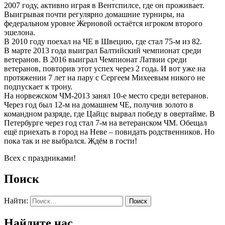
2007 году, активно играя в Вентспилсе, где он проживает.
Выигрывая почти регулярно домашние турниры, на
федеральном уровне Жерновой остаётся игроком второго
эшелона.
В 2010 году поехал на ЧЕ в Швецию, где стал 75-м из 82.
В марте 2013 года выиграл Балтийский чемпионат среди
ветеранов. В 2016 выиграл Чемпионат Латвии среди
ветеранов, повторив этот успех через 2 года. И вот уже на
протяжении 7 лет на пару с Сергеем Михеевым никого не
подпускает к трону.
На норвежском ЧМ-2013 занял 10-е место среди ветеранов.
Через год был 12-м на домашнем ЧЕ, получив золото в
командном разряде, где Цайцс вырвал победу в овертайме. В
Петербурге через год стал 7-м на ветеранском ЧМ. Обещал
ещё приехать в город на Неве – повидать родственников. Но
пока так и не выбрался. Ждём в гости!
Всех с праздниками!
Поиск
Найти:
Найдите нас